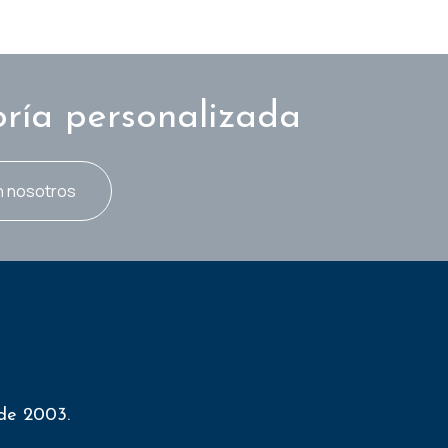
oría personalizada
n nosotros
sde 2003.